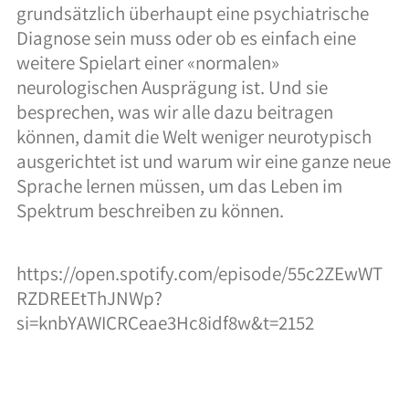
grundsätzlich überhaupt eine psychiatrische
40 Jahre Spielzeit
Diagnose sein muss oder ob es einfach eine
weitere Spielart einer «normalen»
Stellenangebote
neurologischen Ausprägung ist. Und sie
besprechen, was wir alle dazu beitragen
Forschung
können, damit die Welt weniger neurotypisch
Anlässe
ausgerichtet ist und warum wir eine ganze neue
Sprache lernen müssen, um das Leben im
Meilensteine
Spektrum beschreiben zu können.
Veranstaltungen
https://open.spotify.com/episode/55c2ZEwWT
RZDREEtThJNWp?
Veranstaltungen
si=knbYAWICRCeae3Hc8idf8w&t=2152
Fachbeiträge
Lesezeit