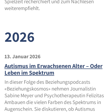
Integration
Spielzeit recherchiert und zum Nachlesen
weiterempfiehlt.
Zusammenarbeit
Kosten
2026
Fachpersonen
Beratung
13. Januar 2026
Autismus im Erwachsenen Alter – Oder
Supervision
Leben im Spektrum
Kosten
In dieser Folge des Beziehungspodcasts
«Beziehungskosmos» nehmen Journalistin
Sabine Meyer und Psychotherapeutin Felizitas
Über uns
Ambauen die vielen Farben des Spektrums in
Team
Augenschein. Sie diskutieren, ob Autismus