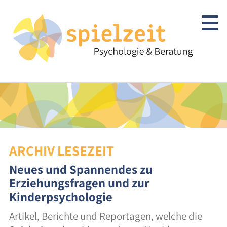
Skip
to
content
Kinder & Jugendliche
Psychotherapie
ARCHIV LESEZEIT
Abklärung/Diagnostik
Neues und Spannendes zu
Beratung
Erziehungsfragen und zur
Kinderpsychologie
Autismus-Spektrum
Artikel, Berichte und Reportagen, welche die