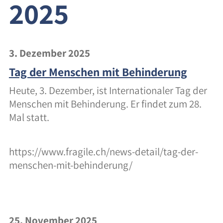
2025
40 Jahre Spielzeit
Links
3. Dezember 2025
Tag der Menschen mit Behinderung
Gemeinnützigkeit
Heute, 3. Dezember, ist Internationaler Tag der
Schweizer Stiftung
Menschen mit Behinderung. Er findet zum 28.
Mal statt.
Spenden
Ein Fallbeispiel
https://www.fragile.ch/news-detail/tag-der-
menschen-mit-behinderung/
Friends of Spielzeit
Kontakt
25. November 2025