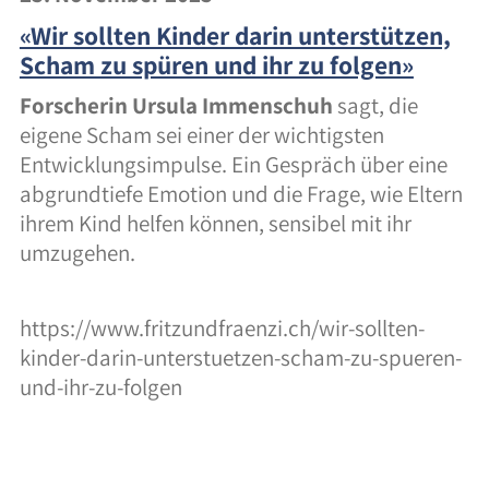
Kontakt & Anschrift
«Wir sollten Kinder darin unterstützen,
Scham zu spüren und ihr zu folgen»
Öffnungszeiten
Forscherin Ursula Immenschuh
sagt, die
Kontaktformular
eigene Scham sei einer der wichtigsten
Entwicklungsimpulse. Ein Gespräch über eine
Notfälle
abgrundtiefe Emotion und die Frage, wie Eltern
Lageplan
ihrem Kind helfen können, sensibel mit ihr
umzugehen.
https://www.fritzundfraenzi.ch/wir-sollten-
English
Deutsch
kinder-darin-unterstuetzen-scham-zu-spueren-
und-ihr-zu-folgen