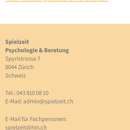
Integration
Zusammenarbeit
Kosten
Spielzeit
Fachpersonen
Psychologie & Beratung
Spyristrasse 7
Beratung
8044 Zürich
Schweiz
Supervision
Kosten
Tel.: 043 810 08 10
E-Mail:
admin@spielzeit.ch
Über uns
E-Mail für Fachpersonen:
Team
spielzeit@hin.ch