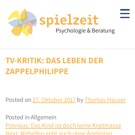
Skip
to
content
TV-KRITIK: DAS LEBEN DER
Kinder & Jugendliche
ZAPPELPHILIPPE
Psychotherapie
Abklärung/Diagnostik
Posted on
27. Oktober 2017
by
Thomas Hauser
Beratung
Posted in Allgemein
Autismus-Spektrum
BEITRAGSNAVIGATION
Previous:
Das Kind ist doch keine Knetmasse
Next:
Mithelfen geht auch ohne Ämtliplan