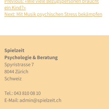
BEITRAGSNAVIGATION
Integration
Previous:
«Wie viele Bezugspersonen braucht
ein Kind?»
Zusammenarbeit
Next:
Mit Musik psychischen Stress bekämpfen
Kosten
Fachpersonen
Spielzeit
Beratung
Psychologie & Beratung
Supervision
Spyristrasse 7
8044 Zürich
Kosten
Schweiz
Tel.: 043 810 08 10
Über uns
E-Mail:
admin@spielzeit.ch
Team