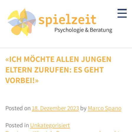
Skip
to
content
«ICH MÖCHTE ALLEN JUNGEN
Kinder & Jugendliche
ELTERN ZURUFEN: ES GEHT
Psychotherapie
VORBEI!»
Abklärung/Diagnostik
Beratung
Posted on
18. Dezember 2023
by
Marco Spano
Autismus-Spektrum
Posted in
Unkategorisiert