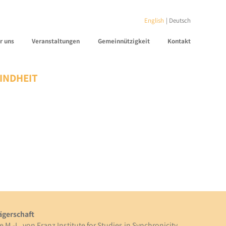
English
Deutsch
r uns
Veranstaltungen
Gemeinnützigkeit
Kontakt
INDHEIT
ägerschaft
e M.-L. von Franz Institute for Studies in Synchronicity