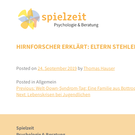
Skip
to
content
HIRNFORSCHER ERKLÄRT: ELTERN STEHLEN
Posted on
24. September 2019
by
Thomas Hauser
Posted in Allgemein
BEITRAGSNAVIGATION
Previous:
Welt-Down-Syndrom-Tag: Eine Familie aus Bottrop
Next:
Lebenskrisen bei Jugendlichen
Spielzeit
Psychologie & Beratung