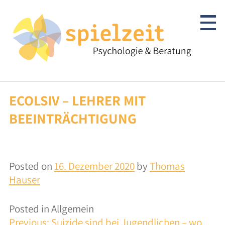
Skip
to
content
ECOLSIV – LEHRER MIT
Kinder & Jugendliche
BEEINTRÄCHTIGUNG
Psychotherapie
Abklärung/Diagnostik
Posted on
16. Dezember 2020
by
Thomas
Beratung
Hauser
Autismus-Spektrum
Posted in Allgemein
BEITRAGSNAVIGATION
Previous:
Suizide sind bei Jugendlichen – wo