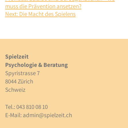
Integration
muss die Prävention ansetzen?
Next:
Die Macht des Spielens
Zusammenarbeit
Kosten
Fachpersonen
Spielzeit
Beratung
Psychologie & Beratung
Spyristrasse 7
Supervision
8044 Zürich
Kosten
Schweiz
Tel.: 043 810 08 10
Über uns
E-Mail:
admin@spielzeit.ch
Team