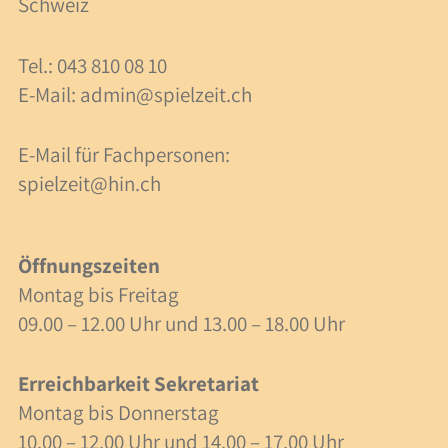
Schweiz
40 Jahre Spielzeit
Tel.: 043 810 08 10
Stellenangebote
E-Mail:
admin@spielzeit.ch
Forschung
E-Mail für Fachpersonen:
Anlässe
spielzeit@hin.ch
Meilensteine
Öffnungszeiten
Veranstaltungen
Montag bis Freitag
09.00 – 12.00 Uhr und 13.00 – 18.00 Uhr
Veranstaltungen
Erreichbarkeit Sekretariat
Fachbeiträge
Montag bis Donnerstag
Lesezeit
10.00 – 12.00 Uhr und 14.00 – 17.00 Uhr