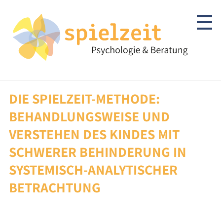
Skip
to
content
DIE SPIELZEIT-METHODE:
Kinder & Jugendliche
BEHANDLUNGSWEISE UND
Psychotherapie
VERSTEHEN DES KINDES MIT
SCHWERER BEHINDERUNG IN
Abklärung/Diagnostik
SYSTEMISCH-ANALYTISCHER
Beratung
BETRACHTUNG
Autismus-Spektrum