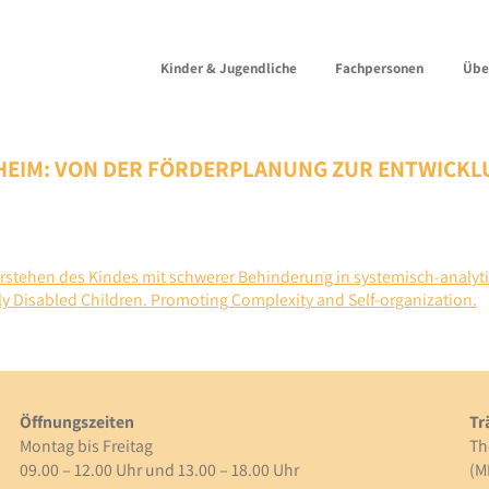
Kinder & Jugendliche
Fachpersonen
Übe
EIM: VON DER FÖRDERPLANUNG ZUR ENTWICKLU
rstehen des Kindes mit schwerer Behinderung in systemisch-analyt
lly Disabled Children. Promoting Complexity and Self-organization.
Öffnungszeiten
Tr
Montag bis Freitag
Th
09.00 – 12.00 Uhr und 13.00 – 18.00 Uhr
(M