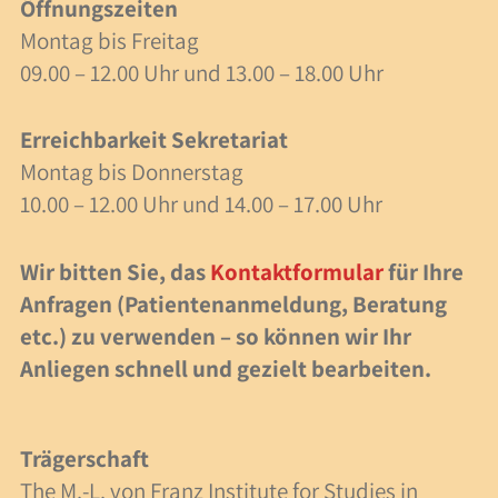
Öffnungszeiten
40 Jahre Spielzeit
Montag bis Freitag
09.00 – 12.00 Uhr und 13.00 – 18.00 Uhr
Links
Erreichbarkeit Sekretariat
Gemeinnützigkeit
Montag bis Donnerstag
10.00 – 12.00 Uhr und 14.00 – 17.00 Uhr
Schweizer Stiftung
Wir bitten Sie, das
Kontaktformular
für Ihre
Spenden
Anfragen (Patientenanmeldung, Beratung
Ein Fallbeispiel
etc.) zu verwenden – so können wir Ihr
Anliegen schnell und gezielt bearbeiten.
Friends of Spielzeit
Trägerschaft
Kontakt
The M.-L. von Franz Institute for Studies in