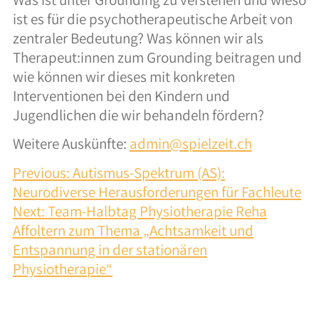
Integration
ist es für die psychotherapeutische Arbeit von
Zusammenarbeit
zentraler Bedeutung? Was können wir als
Therapeut:innen zum Grounding beitragen und
Kosten
wie können wir dieses mit konkreten
Interventionen bei den Kindern und
Jugendlichen die wir behandeln fördern?
Fachpersonen
Weitere Auskünfte:
admin@spielzeit.ch
Beratung
BEITRAGSNAVIGATION
Previous:
Autismus-Spektrum (AS):
Supervision
Neurodiverse Herausforderungen für Fachleute
Next:
Team-Halbtag Physiotherapie Reha
Kosten
Affoltern zum Thema „Achtsamkeit und
Entspannung in der stationären
Physiotherapie“
Über uns
Team