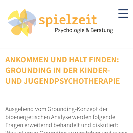
Skip
to
content
ANKOMMEN UND HALT FINDEN:
Kinder & Jugendliche
GROUNDING IN DER KINDER-
Psychotherapie
UND JUGENDPSYCHOTHERAPIE
Abklärung/Diagnostik
Beratung
Ausgehend vom Grounding-Konzept der
bioenergetischen Analyse werden folgende
Autismus-Spektrum
Fragen erweiternd behandelt und diskutiert:
Was ist unter Grounding zu verstehen und wieso