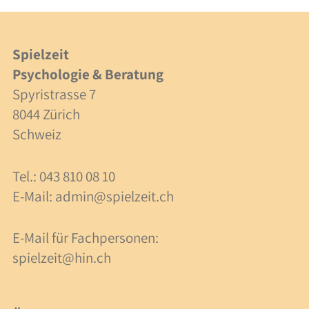
40 Jahre Spielzeit
Stellenangebote
Spielzeit
Psychologie & Beratung
Forschung
Spyristrasse 7
8044 Zürich
Anlässe
Schweiz
Meilensteine
Tel.: 043 810 08 10
E-Mail:
admin@spielzeit.ch
Veranstaltungen
Veranstaltungen
E-Mail für Fachpersonen:
spielzeit@hin.ch
Fachbeiträge
Lesezeit