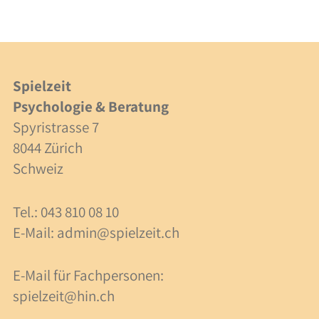
Integration
Zusammenarbeit
Kosten
Spielzeit
Psychologie & Beratung
Fachpersonen
Spyristrasse 7
8044 Zürich
Beratung
Schweiz
Supervision
Tel.: 043 810 08 10
Kosten
E-Mail:
admin@spielzeit.ch
Über uns
E-Mail für Fachpersonen:
spielzeit@hin.ch
Team