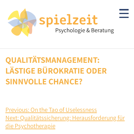
Skip
to
content
QUALITÄTSMANAGEMENT:
Kinder & Jugendliche
LÄSTIGE BÜROKRATIE ODER
Psychotherapie
SINNVOLLE CHANCE?
Abklärung/Diagnostik
Beratung
BEITRAGSNAVIGATION
Previous:
On the Tao of Uselessness
Next:
Qualitätssicherung: Herausforderung für
Autismus-Spektrum
die Psychotherapie