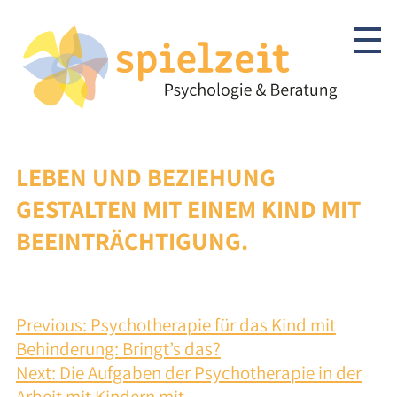
Skip
to
content
LEBEN UND BEZIEHUNG
Kinder & Jugendliche
GESTALTEN MIT EINEM KIND MIT
Psychotherapie
BEEINTRÄCHTIGUNG.
Abklärung/Diagnostik
Beratung
BEITRAGSNAVIGATION
Previous:
Psychotherapie für das Kind mit
Behinderung: Bringt’s das?
Autismus-Spektrum
Next:
Die Aufgaben der Psychotherapie in der
Arbeit mit Kindern mit