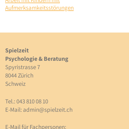
Integration
Aufmerksamkeitsstörungen
Zusammenarbeit
Kosten
Fachpersonen
Spielzeit
Psychologie & Beratung
Beratung
Spyristrasse 7
8044 Zürich
Supervision
Schweiz
Kosten
Tel.: 043 810 08 10
E-Mail:
admin@spielzeit.ch
Über uns
Team
E-Mail für Fachpersonen: