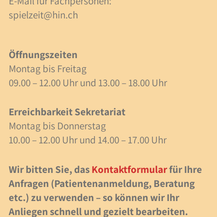
E-Mail für Fachpersonen:
40 Jahre Spielzeit
spielzeit@hin.ch
Stellenangebote
Öffnungszeiten
Forschung
Montag bis Freitag
09.00 – 12.00 Uhr und 13.00 – 18.00 Uhr
Anlässe
Meilensteine
Erreichbarkeit Sekretariat
Montag bis Donnerstag
10.00 – 12.00 Uhr und 14.00 – 17.00 Uhr
Veranstaltungen
Veranstaltungen
Wir bitten Sie, das
Kontaktformular
für Ihre
Anfragen (Patientenanmeldung, Beratung
Fachbeiträge
etc.) zu verwenden – so können wir Ihr
Lesezeit
Anliegen schnell und gezielt bearbeiten.