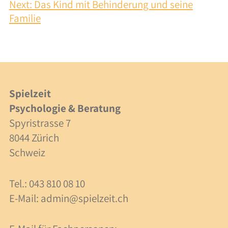
Integration
Next:
Das Kind mit Behinderung und seine
Familie
Zusammenarbeit
Kosten
Fachpersonen
Spielzeit
Psychologie & Beratung
Beratung
Spyristrasse 7
Supervision
8044 Zürich
Schweiz
Kosten
Tel.: 043 810 08 10
Über uns
E-Mail:
admin@spielzeit.ch
Team