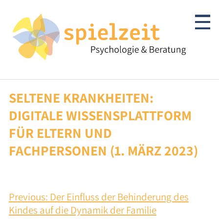
Skip
to
content
SELTENE KRANKHEITEN:
Kinder & Jugendliche
DIGITALE WISSENSPLATTFORM
Psychotherapie
FÜR ELTERN UND
FACHPERSONEN (1. MÄRZ 2023)
Abklärung/Diagnostik
Beratung
BEITRAGSNAVIGATION
Previous:
Der Einfluss der Behinderung des
Autismus-Spektrum
Kindes auf die Dynamik der Familie