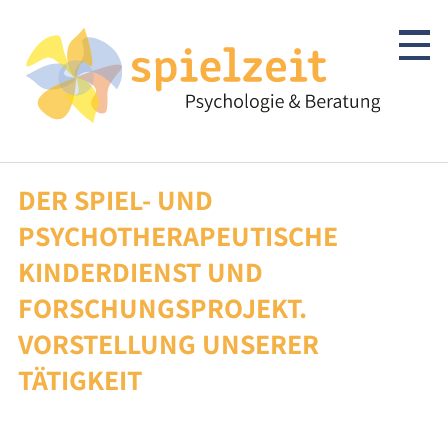
Skip
to
content
DER SPIEL- UND
Kinder & Jugendliche
PSYCHOTHERAPEUTISCHE
Psychotherapie
KINDERDIENST UND
FORSCHUNGSPROJEKT.
Abklärung/Diagnostik
VORSTELLUNG UNSERER
Beratung
TÄTIGKEIT
Autismus-Spektrum