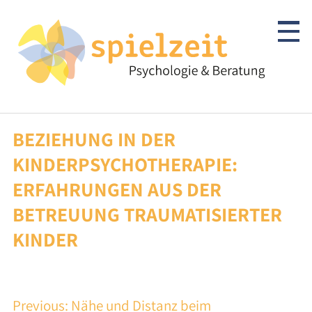
Skip
to
content
BEZIEHUNG IN DER
Kinder & Jugendliche
KINDERPSYCHOTHERAPIE:
Psychotherapie
ERFAHRUNGEN AUS DER
BETREUUNG TRAUMATISIERTER
Abklärung/Diagnostik
KINDER
Beratung
Autismus-Spektrum
BEITRAGSNAVIGATION
Previous:
Nähe und Distanz beim