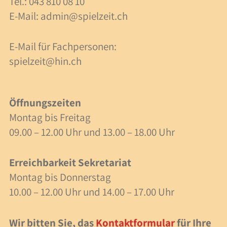
Tel.: 043 810 08 10
40 Jahre Spielzeit
E-Mail:
admin@spielzeit.ch
Stellenangebote
E-Mail für Fachpersonen:
spielzeit@hin.ch
Forschung
Anlässe
Öffnungszeiten
Meilensteine
Montag bis Freitag
09.00 – 12.00 Uhr und 13.00 – 18.00 Uhr
Veranstaltungen
Erreichbarkeit Sekretariat
Veranstaltungen
Montag bis Donnerstag
10.00 – 12.00 Uhr und 14.00 – 17.00 Uhr
Fachbeiträge
Lesezeit
Wir bitten Sie, das
Kontaktformular
für Ihre